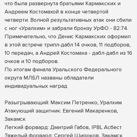
что была развернута братьями Кармакских и
Андреем Костомахой в конце четвертой
четверти. Волной результативных атак они сбили
с ног «Уралхим» и забрали бронзу УрФО - 82:74.
Примечательно, что Денис Кармакских оформил
в этой встрече трипл-дабл 14 очков, 11 подборов,
10 передач, а Андрей Костомаха - дабл-дабл из 16
очков и 10 подборов.
По итогам финала Уральского Федерального
округа МЛБЛ названы обладатели
индивидуальных наград
Разыгрывающий: Максим Петренко, Уралхим
Атакующий защитник: Евгений Макаренков,
Закамск
Легкий форвард: Дмитрий Габов, IPBL Асбест
Тяжелый форвард: Сергей Широков, Закамск