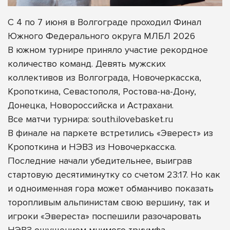
С 4 по 7 июня в Волгограде проходил Финал
Южного Федерального округа МЛБЛ 2026
В южном турнире приняло участие рекордное
количество команд. Девять мужских
коллективов из Волгограда, Новочеркасска,
Кропоткина, Севастополя, Ростова-на-Дону,
Донецка, Новороссийска и Астрахани.
Все матчи турнира: south.ilovebasket.ru
В финале на паркете встретились «Эверест» из
Кропоткина и НЭВЗ из Новочеркасска.
Последние начали убедительнее, выиграв
стартовую десятиминутку со счетом 23:17. Но как
и одноименная гора может обманчиво показать
торопливым альпинистам свою вершину, так и
игроки «Эвереста» поспешили разочаровать
НЭВЗ ощущением мнимого триумфа.