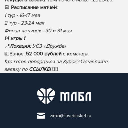
📆
Расписание матчей:
1 тур - 16-17 мая
2 тур - 23-24 мая
Финал четырёх - 30 и 31 мая
❗️
4 игры
❗️
📍
Локация:
УСЗ «Дружба»
💵
Взнос:
52 000 рублей
с команды.
Кто готов побороться за Кубок? Оставляйте
заявку по
ССЫЛКЕ!
✍🏻
zimin@ilovebasket.ru