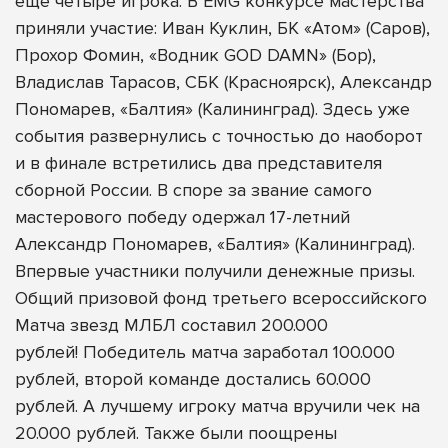
еще четыре игрока. В
EMG конкурсе мастерства
приняли участие:
Иван Куклин, БК «Атом» (Саров),
Прохор Фомин, «Водник GOD DAMN» (Бор),
Владислав Тарасов, СБК (Красноярск), Александр
Пономарев, «Балтия» (Калининград). Здесь уже
события развернулись с точностью до наоборот
и в финале встретились два представителя
сборной России. В споре за звание самого
мастерового победу одержал 17-летний
Александр Пономарев, «Балтия» (Калининград).
Впервые участники получили денежные призы.
Общий призовой фонд третьего всероссийского
Матча звезд МЛБЛ составил 200.000
рублей! Победитель матча заработал 100.000
рублей, второй команде достались 60.000
рублей. А лучшему игроку матча вручили чек на
20.000 рублей. Также были поощрены