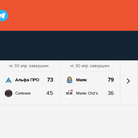
чт, 30 апр. завершен
чт, 30 апр. завершен
73
79
Альфа ПРО
Маяк
45
36
Сияние
Маяк Old's