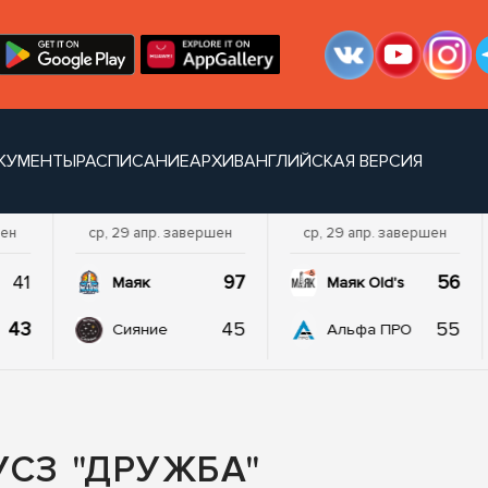
КУМЕНТЫ
РАСПИСАНИЕ
АРХИВ
АНГЛИЙСКАЯ ВЕРСИЯ
шен
ср, 29 апр. завершен
ср, 29 апр. завершен
41
97
56
Маяк
Маяк Old's
43
45
55
Сияние
Альфа ПРО
УСЗ "ДРУЖБА"