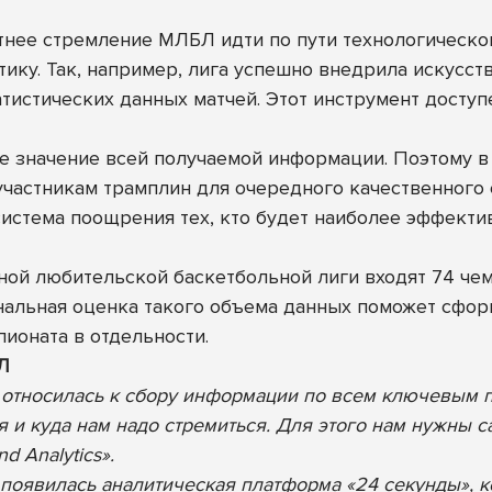
нее стремление МЛБЛ идти по пути технологическо
тику. Так, например, лига успешно внедрила искусст
истических данных матчей. Этот инструмент доступ
 значение всей получаемой информации. Поэтому в
частникам трамплин для очередного качественного 
истема поощрения тех, кто будет наиболее эффект
ой любительской баскетбольной лиги входят 74 чем
нальная оценка такого объема данных поможет сфо
пионата в отдельности.
Л
относилась к сбору информации по всем ключевым п
ся и куда нам надо стремиться. Для этого нам нужны
d Analytics».
 появилась аналитическая платформа «24 секунды», к