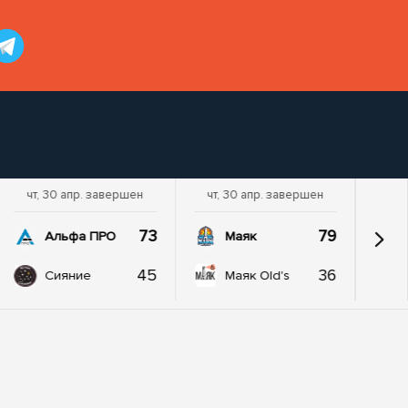
чт, 30 апр. завершен
чт, 30 апр. завершен
73
79
Альфа ПРО
Маяк
45
36
Сияние
Маяк Old's