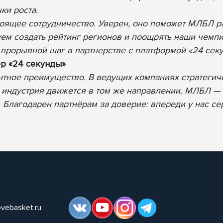
чки роста.
ящее сотрудничество. Уверен, оно поможет МЛБЛ ра
ем создать рейтинг регионов и поощрять наши чемп
т прорывной шаг в партнерстве с платформой «24 сек
р «24 секунды»
нтное преимущество. В ведущих компаниях стратеги
ая индустрия движется в том же направлении. МЛБЛ —
 Благодарен партнёрам за доверие: впереди у нас се
ovebasket.ru