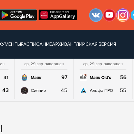
КУМЕНТЫ
РАСПИСАНИЕ
АРХИВ
АНГЛИЙСКАЯ ВЕРСИЯ
шен
ср, 29 апр. завершен
ср, 29 апр. завершен
41
97
56
Маяк
Маяк Old's
43
45
55
Сияние
Альфа ПРО
Ы