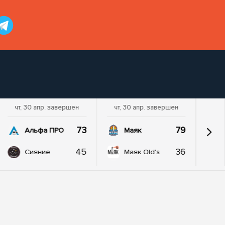
чт, 30 апр. завершен
чт, 30 апр. завершен
73
79
Альфа ПРО
Маяк
45
36
Сияние
Маяк Old's