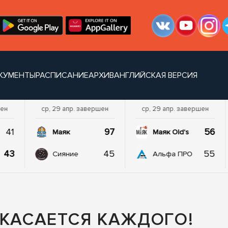
КУМЕНТЫ
РАСПИСАНИЕ
АРХИВ
АНГЛИЙСКАЯ ВЕРСИЯ
шен
ср, 29 апр. завершен
ср, 29 апр. завершен
41
97
56
Маяк
Маяк Old's
43
45
55
Сияние
Альфа ПРО
 КАСАЕТСЯ КАЖДОГО!