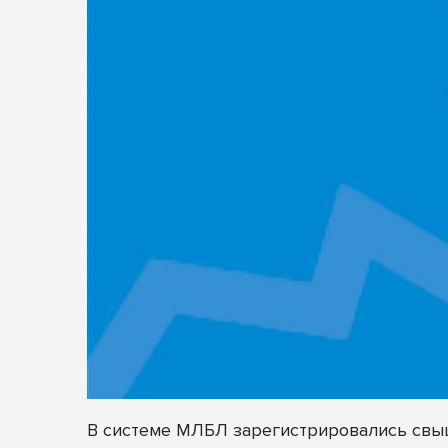
В системе МЛБЛ зарегистрировались св