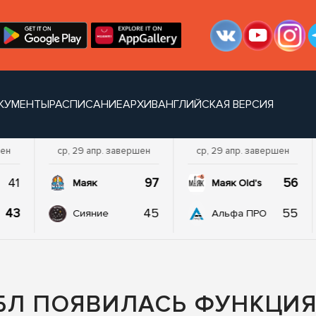
КУМЕНТЫ
РАСПИСАНИЕ
АРХИВ
АНГЛИЙСКАЯ ВЕРСИЯ
шен
ср, 29 апр. завершен
ср, 29 апр. завершен
41
97
56
Маяк
Маяк Old's
43
45
55
Сияние
Альфа ПРО
БЛ ПОЯВИЛАСЬ ФУНКЦИ