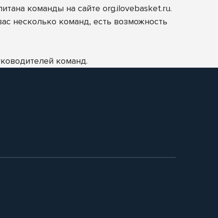
питана команды на сайте
org.ilovebasket.ru
.
 вас несколько команд, есть возможность
уководителей команд.