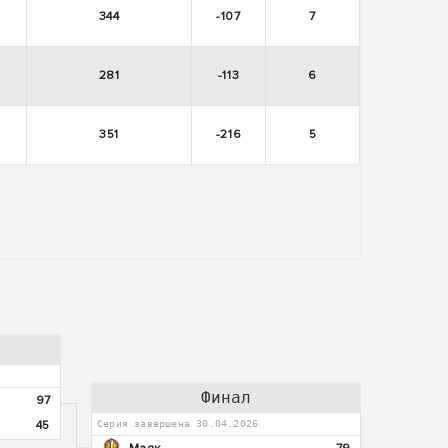
344
-107
7
281
-113
6
351
-216
5
Финал
97
45
Серия завершена 30.04.2026